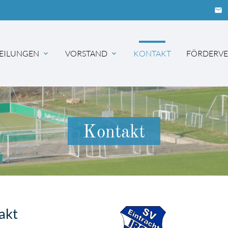
email
EILUNGEN
VORSTAND
KONTAKT
FÖRDERVE
hbegriffe
SUCH
Kontakt
takt