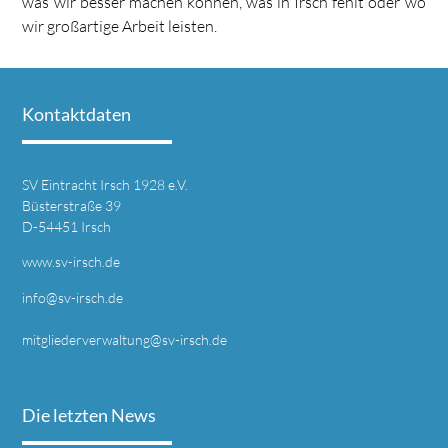
was wir besser machen können, was in Irsch fehlt oder wo
wir großartige Arbeit leisten.
Kontaktdaten
SV Eintracht Irsch 1928 e.V.
Büsterstraße 39
D-54451 Irsch
www.sv-irsch.de
info@sv-irsch.de
mitgliederverwaltung@sv-irsch.de
Die letzten News