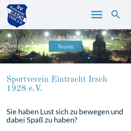
menu
search
Suchbegriffe
SUCHEN
Verein
Sportverein Eintracht Irsch
1928 e.V.
Sie haben Lust sich zu bewegen und
dabei Spaß zu haben?